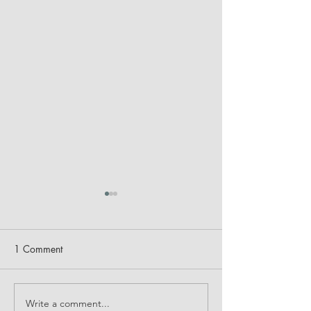
1 Comment
Creating Connec
Write a comment...
RED: Listening to the fabric